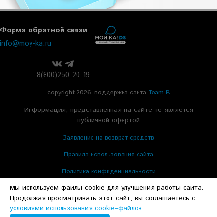
Форма обратной связи
info@moy-ka.ru
8(800)250-20-19
copyright 2026, поддержка сайта
Team-B
Информация, представленная на сайте не является
публичной офертой
Заявление на возврат средств
Правила использования сайта
Политика конфиденциальности
Мы используем файлы cookie для улучшения работы сайта.
Правила участия в Программе лояльности
Продолжая просматривать этот сайт, вы соглашаетесь с
Согласие на обработку персональных данных
условиями использования cookie–файлов
.