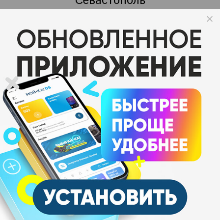
Севастополь
г. Севастополь,
1
Фиолентовское шоссе, 1
Круглосуточно
Online-трансляция
Схема проезда
6 ПОСТОВ
Пылесос
карта МОЙ-КА! DS
БЕЗНАЛИЧНАЯ ОПЛАТА
МОБИЛЬНОЕ ПРИЛОЖЕНИЕ