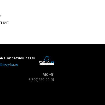
А
ЕНИЕ
ма обратной связи
o@moy-ka.ru
8(800)250-20-19