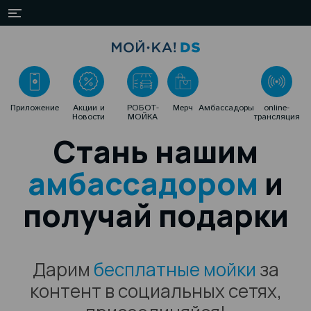
Приложение
Акции и
РОБОТ-
Мерч
Амбассадоры
online-
Новости
МОЙКА
трансляция
Стань нашим
амбассадором
и
получай подарки
Дарим
бесплатные мойки
за
контент в социальных сетях,