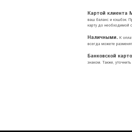
Картой клиента 
ваш баланс и кэшбэк. П
карту до необходимой с
Наличными.
К оплат
всегда можете разменят
Банковской карт
знаком. Также, уточнит