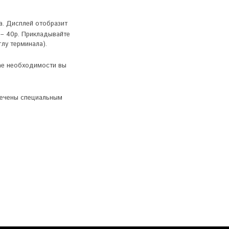
а. Дисплей отобразит
 – 40р. Прикладывайте
лу терминала).
чае необходимости вы
тмечены специальным