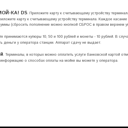
МОЙ-КА! DS
. Приложите карту к считывающему устройству терминал
риложите карту к считывающему устройству терминала. Каждое касание
уммы (сбросить пополнение можно кнопкой СБРОС в правом верхнем уг
е принимаются купюры 10, 50 и 100 рублей и монеты - 10 рублей. В слу
ь деньги у оператора станции. Аппарат сдачу не выдает.
ой
. Терминалы, в которых можно оплатить услуги банковской картой о
ь информацию о способах оплаты на мойке вы можете у оператора.