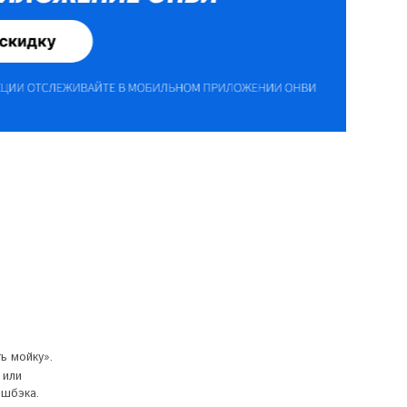
ь мойку».
 или
эшбэка.