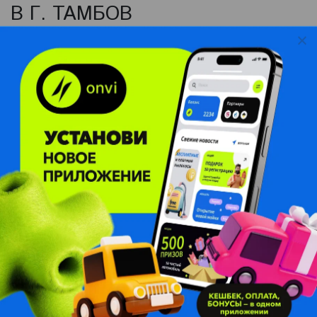
В Г. ТАМБОВ
Мы рады сообщить, что наша сеть автомоек
продолжает расширяться! Недавно
состоялось открытие новых автомоек в городе Тамбов
по адресам: ул. Авиационная 150 (Робот-мойка,
автомойка + грузовой пост) и пр-т Монтажников 2б
(Робот-мойка).
Это часть нашего стремления к расширению и
улучшению сервиса по всей стране!
Каждая новая мойка, приносит с собой тот же
стандарт качества и профессионализма, который вы
знаете и любите.
Теперь уход за автомобилем стал ещё комфортнее:
- Работаем круглосуточно — 24/7